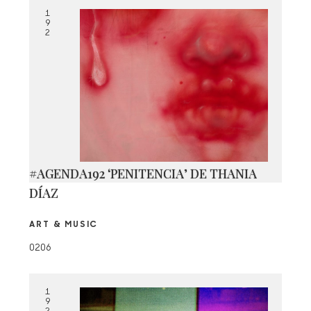
1
9
2
#AGENDA192 ‘PENITENCIA’ DE THANIA
DÍAZ
ART & MUSIC
0206
1
9