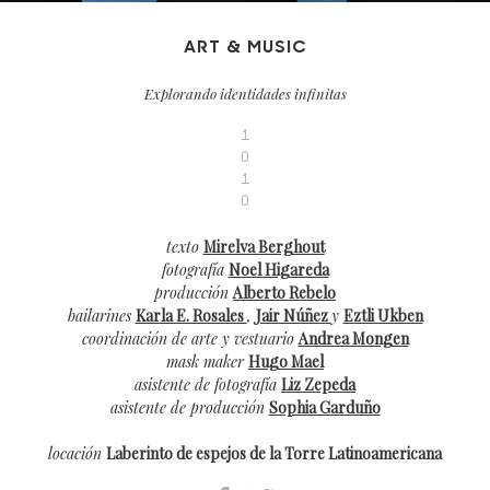
ART & MUSIC
Explorando identidades infinitas
1
0
1
0
texto
Mirelva Berghout
fotografía
Noel Higareda
producción
Alberto Rebelo
bailarines
Karla E. Rosales
,
Jair Núñez
y
Eztli Ukben
coordinación de arte y vestuario
Andrea Mongen
mask maker
Hugo Mael
asistente de fotografía
Liz Zepeda
asistente de producción
Sophia Garduño
locación
Laberinto de espejos de la Torre Latinoamericana