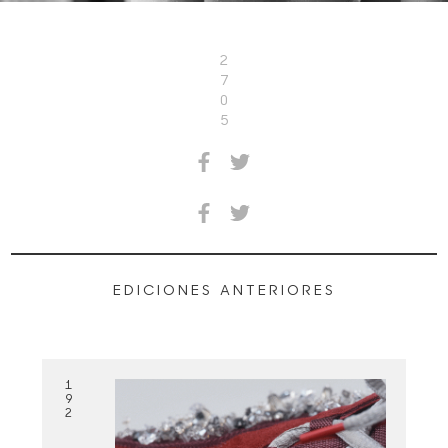
2
7
0
5
EDICIONES ANTERIORES
1
9
2