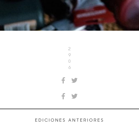
2
9
0
6
EDICIONES ANTERIORES