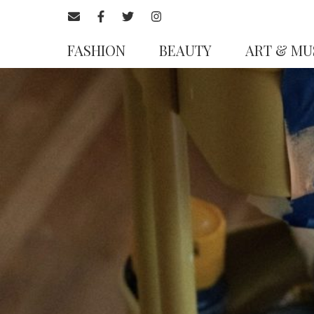
FASHION
BEAUTY
ART & MU