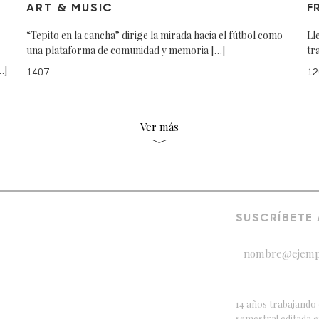
ART & MUSIC
F
“Tepito en la cancha” dirige la mirada hacia el fútbol como
Ll
una plataforma de comunidad y memoria […]
tr
…]
1407
12
Ver más
SUSCRÍBETE
14 años trabajando 
semestral editada 