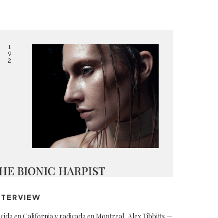
1
9
2
HE BIONIC HARPIST
NTERVIEW
cida en California y radicada en Montreal, Alex Tibbitts —