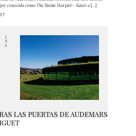
jor conocida como The Bionic Harpist— lanzó a […]
07
1
9
2
RAS LAS PUERTAS DE AUDEMARS
IGUET