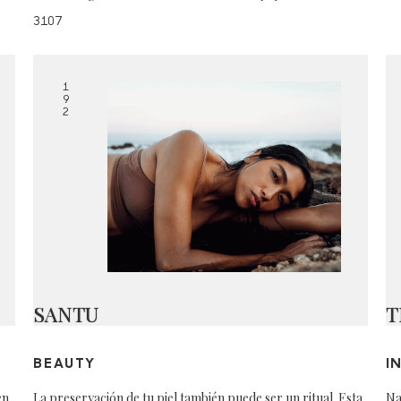
3107
1
9
2
SANTU
T
BEAUTY
I
en
La preservación de tu piel también puede ser un ritual. Esta
Na