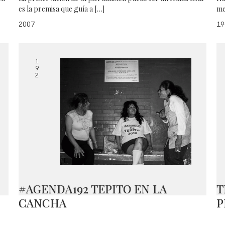
es la premisa que guía a […]
me
2007
19
1
9
2
#AGENDA192 TEPITO EN LA
T
CANCHA
P