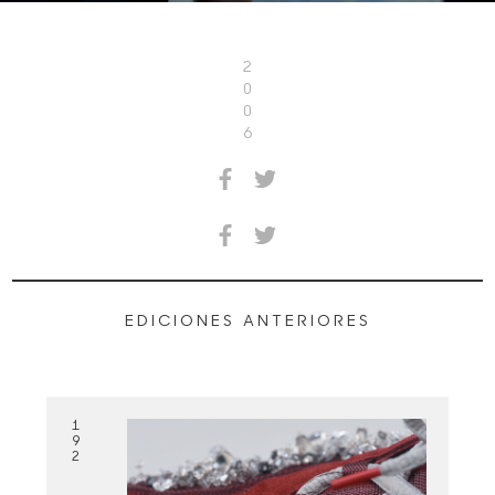
2
0
0
6
EDICIONES ANTERIORES
1
9
2