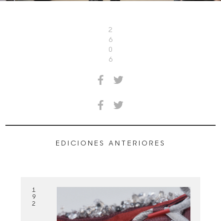
2
6
0
6
EDICIONES ANTERIORES
1
9
2