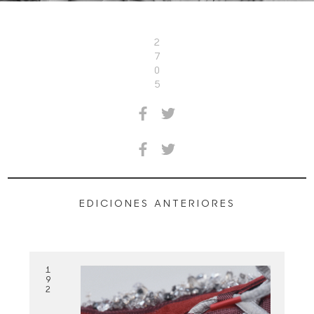
2
7
0
5
EDICIONES ANTERIORES
1
9
2