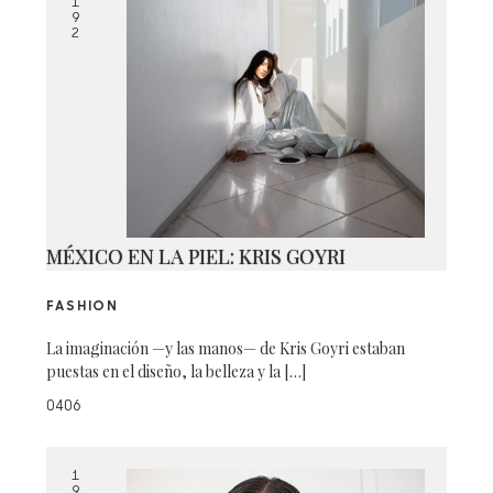
1
9
2
MÉXICO EN LA PIEL: KRIS GOYRI
FASHION
La imaginación —y las manos— de Kris Goyri estaban
puestas en el diseño, la belleza y la […]
0406
1
9