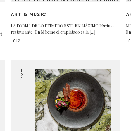
ART & MUSIC
A
LA FORMA DE LO EFÍMERO ESTÁ EN MÁXIMO Máximo
MA
restaurante En Máximo el emplatado es la […]
En
hi
1012
10
1
9
2