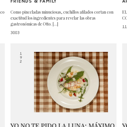
FRIENDS & FAMILY
A
ico
Como pinceladas minuciosas, cuchillos afilados cortan con
EL
exactitud los ingredientes para revelar las obras
CO
gastronómicas de Otto. […]
11
3003
1
9
2
YO NO TE PIDO LA LUNA: MÁXIMO
Y