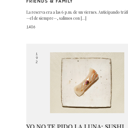
FRIENDS & FAMILY
La reserva era a las 6 p.m. de un viernes. Anticipando tráf
—el de siempre—, salimos con […]
1406
1
9
2
YO NO TE PIDO LA LUNA: SUSHI