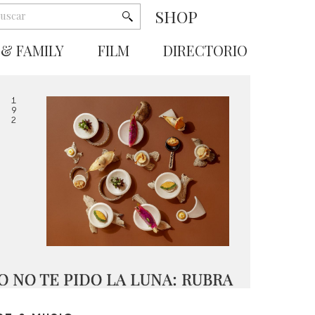
SHOP
 & FAMILY
FILM
DIRECTORIO
1
9
2
O NO TE PIDO LA LUNA: RUBRA