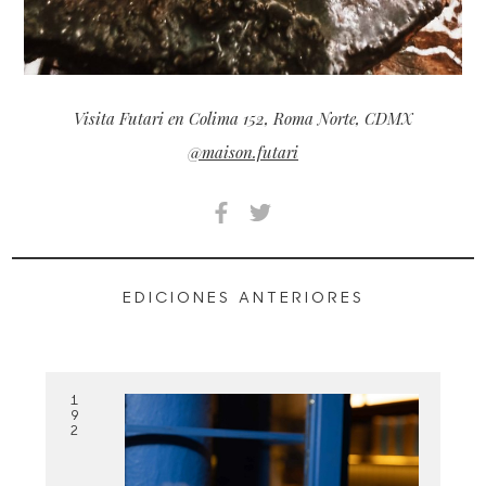
Visita Futari en Colima 152, Roma Norte, CDMX
@maison.futari
EDICIONES ANTERIORES
1
9
2