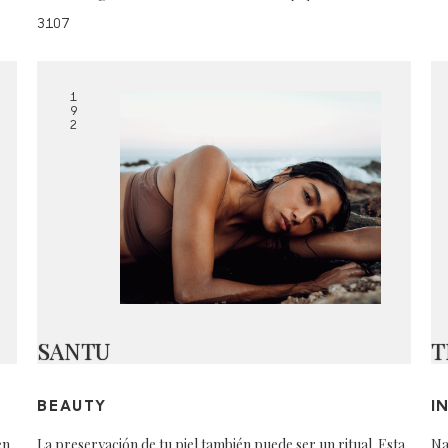
3107
1
9
2
SANTU
T
BEAUTY
I
en
La preservación de tu piel también puede ser un ritual. Esta
Na