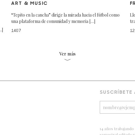
ART & MUSIC
F
“Tepito en la cancha” dirige la mirada hacia el fútbol como
Ll
una plataforma de comunidad y memoria […]
tr
…]
1407
12
Ver más
SUSCRÍBETE
14 años trabajando 
semestral editada 