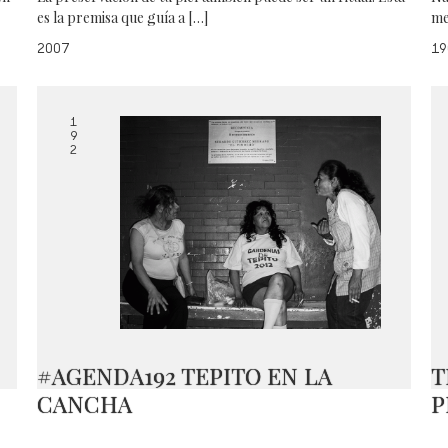
es la premisa que guía a […]
me
2007
19
1
9
2
#AGENDA192 TEPITO EN LA
T
CANCHA
P