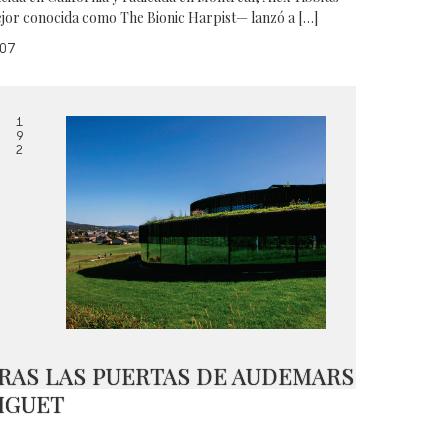
jor conocida como The Bionic Harpist— lanzó a […]
07
1
9
2
RAS LAS PUERTAS DE AUDEMARS
IGUET