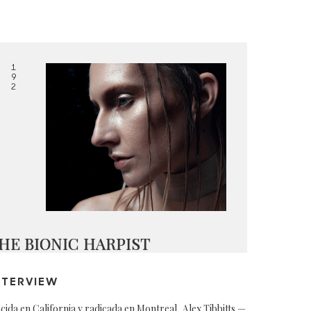
1
9
2
HE BIONIC HARPIST
NTERVIEW
cida en California y radicada en Montreal, Alex Tibbitts —