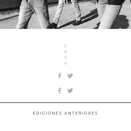
6
0
8
0
9
EDICIONES ANTERIORES