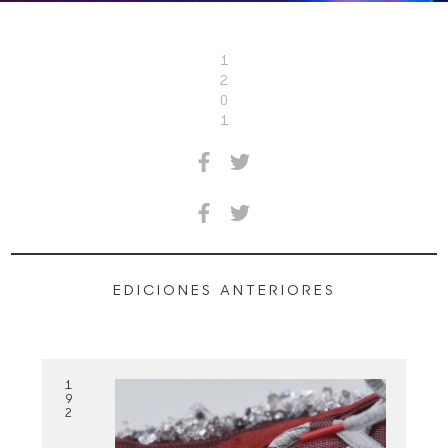
1
2
0
1
EDICIONES ANTERIORES
1
9
2