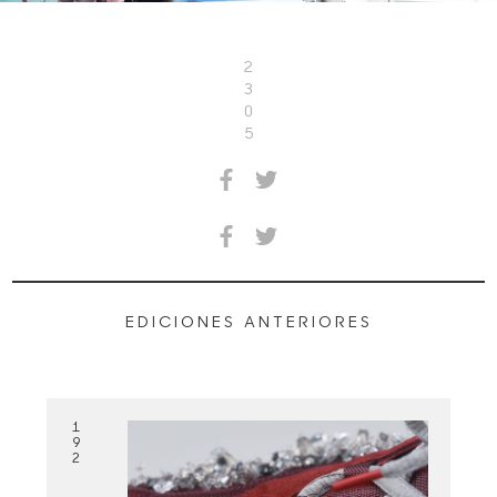
2
3
0
5
EDICIONES ANTERIORES
1
9
2