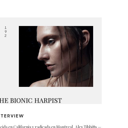
1
9
2
HE BIONIC HARPIST
NTERVIEW
cida en California y radicada en Montreal, Alex Tibbitts —