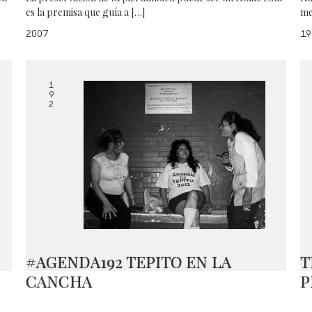
es la premisa que guía a […]
me
2007
19
1
9
2
#AGENDA192 TEPITO EN LA
T
CANCHA
P