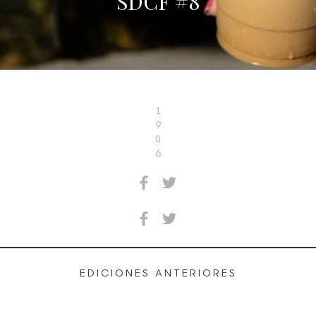
SDCF #8
1
9
0
6
EDICIONES ANTERIORES