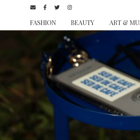
FASHION
BEAUTY
ART & MU