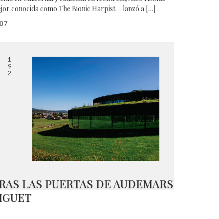
jor conocida como The Bionic Harpist— lanzó a […]
07
1
9
2
RAS LAS PUERTAS DE AUDEMARS
IGUET