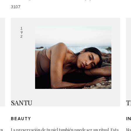
3107
1
9
2
SANTU
T
BEAUTY
I
en
La preservación de tu piel también puede ser un ritual. Esta
Na