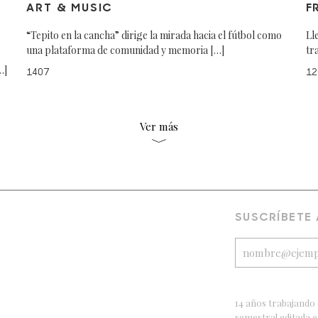
ART & MUSIC
F
“Tepito en la cancha” dirige la mirada hacia el fútbol como
Ll
una plataforma de comunidad y memoria […]
tr
…]
1407
12
Ver más
SUSCRÍBETE
14 años trabajando 
semestral editada 