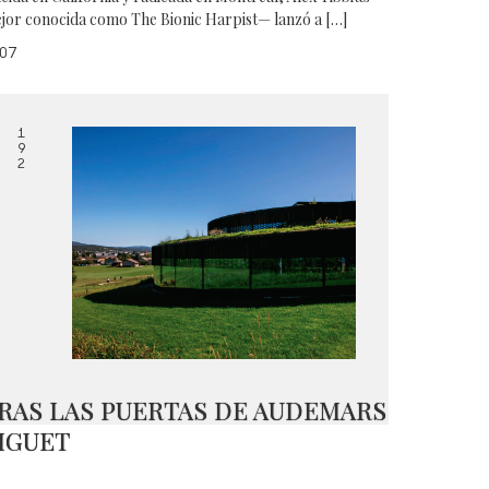
jor conocida como The Bionic Harpist— lanzó a […]
07
1
9
2
RAS LAS PUERTAS DE AUDEMARS
IGUET