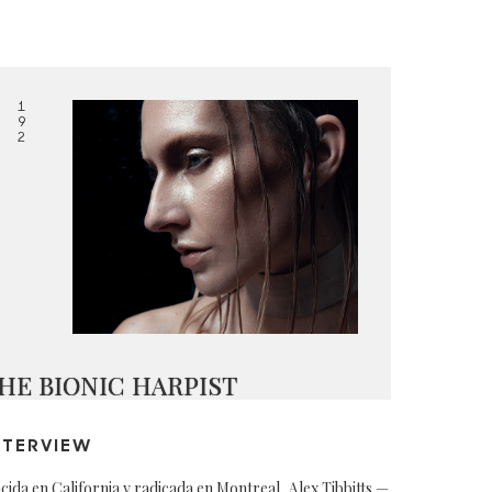
1
9
2
HE BIONIC HARPIST
NTERVIEW
cida en California y radicada en Montreal, Alex Tibbitts —