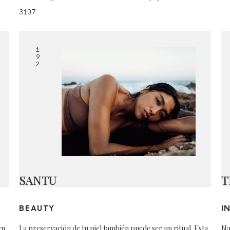
3107
1
9
2
SANTU
T
BEAUTY
I
en
La preservación de tu piel también puede ser un ritual. Esta
Na