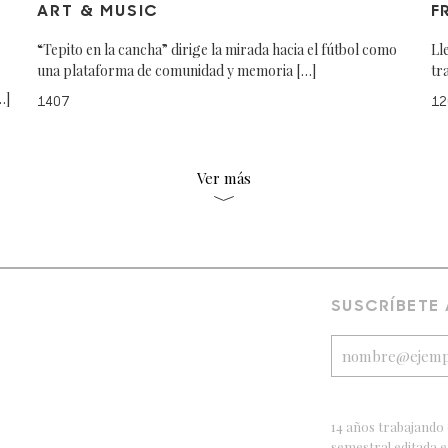
ART & MUSIC
F
“Tepito en la cancha” dirige la mirada hacia el fútbol como
Ll
una plataforma de comunidad y memoria […]
tr
…]
1407
12
Ver más
SUSCRÍBETE
14 años trabajando 
semestral editada 