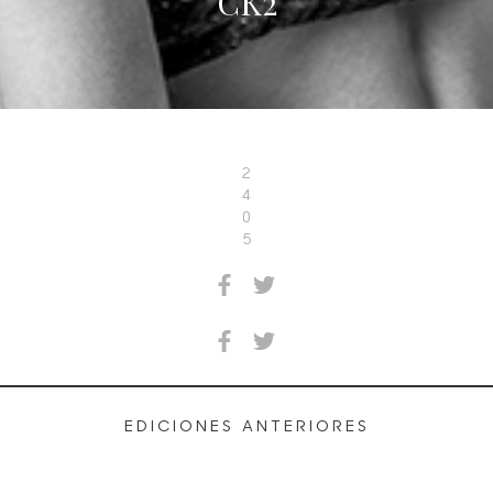
CK2
2
4
0
5
EDICIONES ANTERIORES