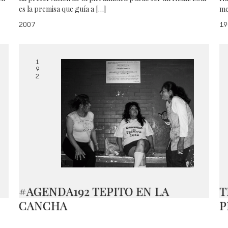
es la premisa que guía a […]
me
2007
19
1
9
2
#AGENDA192 TEPITO EN LA
T
CANCHA
P