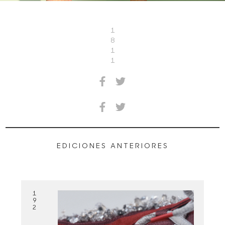
1
8
1
1
EDICIONES ANTERIORES
1
9
2