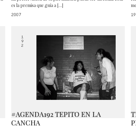
es la premisa que guía a […]
me
2007
19
1
9
2
#AGENDA192 TEPITO EN LA
T
CANCHA
P