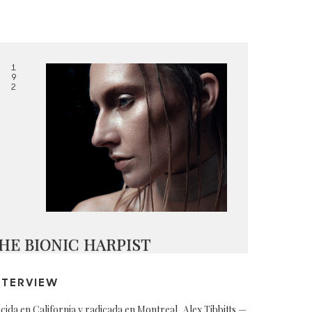
1
9
2
HE BIONIC HARPIST
NTERVIEW
cida en California y radicada en Montreal, Alex Tibbitts —