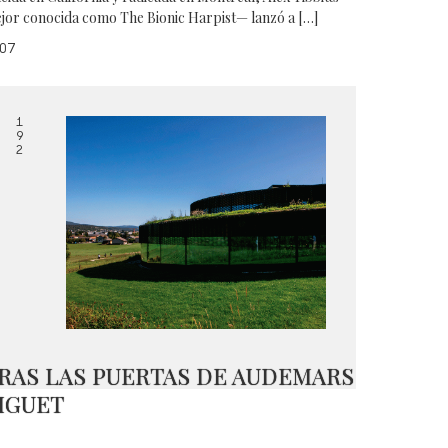
jor conocida como The Bionic Harpist— lanzó a […]
07
1
9
2
RAS LAS PUERTAS DE AUDEMARS
IGUET