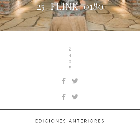
25_FLINK_0180
2
4
0
5
EDICIONES ANTERIORES