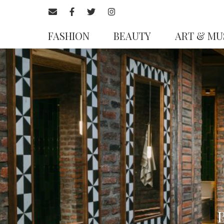
FASHION
BEAUTY
ART & MU