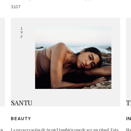
3107
1
9
2
SANTU
T
BEAUTY
I
en
La preservación de tu piel también puede ser un ritual. Esta
Na