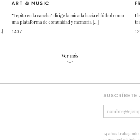
ART & MUSIC
F
“Tepito en la cancha” dirige la mirada hacia el fútbol como
Ll
una plataforma de comunidad y memoria […]
tr
…]
1407
12
Ver más
SUSCRÍBETE
14 años trabajando 
semestral editada 