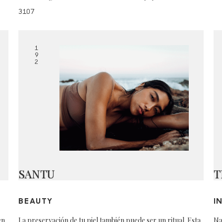
3107
1
9
2
SANTU
T
BEAUTY
I
en
La preservación de tu piel también puede ser un ritual. Esta
Na