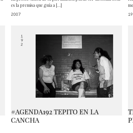
es la premisa que guía a […]
me
2007
19
1
9
2
#AGENDA192 TEPITO EN LA
T
CANCHA
P