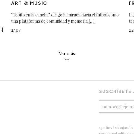
ART & MUSIC
F
“Tepito en la cancha” dirige la mirada hacia el fútbol como
Ll
una plataforma de comunidad y memoria […]
tr
…]
1407
12
Ver más
SUSCRÍBETE
14 años trabajando 
semestral editada 