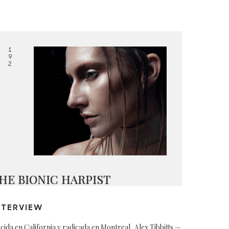
1
9
2
HE BIONIC HARPIST
NTERVIEW
cida en California y radicada en Montreal, Alex Tibbitts —