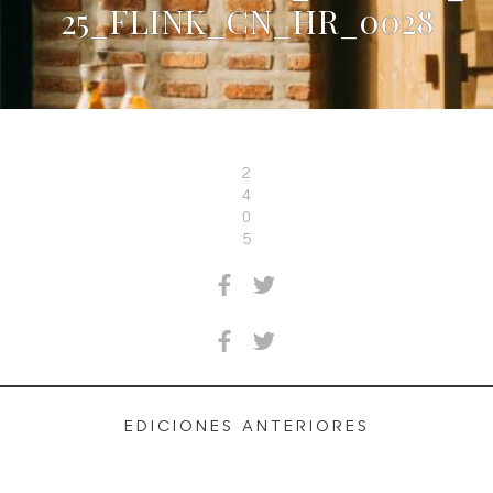
25_FLINK_CN_HR_0028
2
4
0
5
EDICIONES ANTERIORES