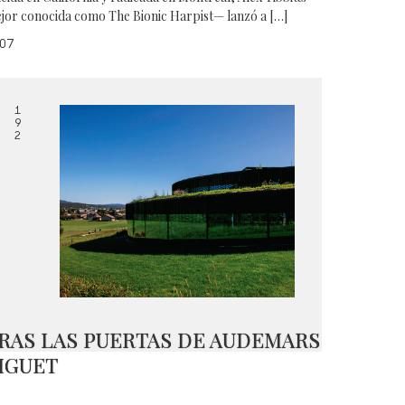
jor conocida como The Bionic Harpist— lanzó a […]
07
1
9
2
RAS LAS PUERTAS DE AUDEMARS
IGUET