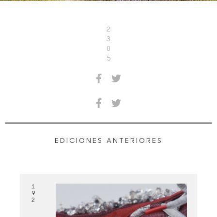
2
3
0
5
EDICIONES ANTERIORES
1
9
2