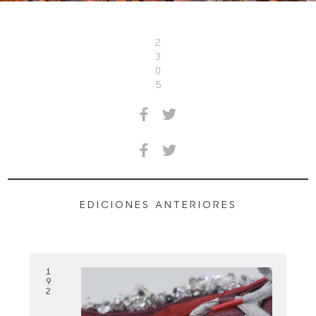
2
3
0
5
EDICIONES ANTERIORES
1
9
2