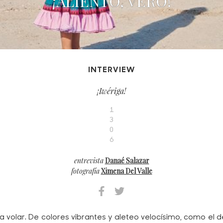
¡ALIENTO, VERO!
INTERVIEW
¡Iwériga!
1
3
0
6
entrevista
Danaé Salazar
fotografía
Ximena Del Valle
a volar. De colores vibrantes y aleteo velocísimo, como el del