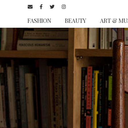
FASHION
BEAUTY
ART & MU