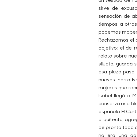
Un vestido de n
sirve de excus
sensación de a
tiempos, a otras
podemos mapear 
Rechazamos el d
objetivo: el de
relato sobre nue
silueta, guarda 
esa pieza pasa 
nuevas narrativ
mujeres que recu
Isabel llegó a 
conserva una blu
española El Cor
arquitecta, agre
de pronto todo c
no era una ado