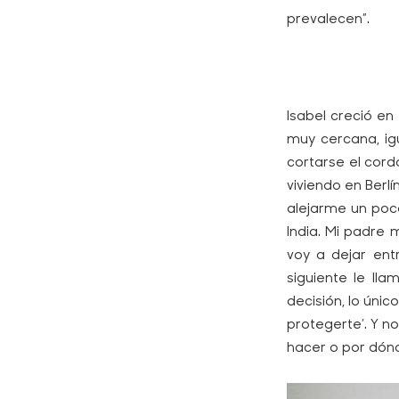
prevalecen”.
Isabel creció e
muy cercana, ig
cortarse el cord
viviendo en Berli
alejarme un poco.
India. Mi padre 
voy a dejar entr
siguiente le ll
decisión, lo ú
protegerte’. Y n
hacer o por dónd