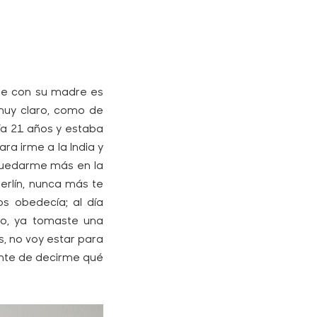
iene con su madre es
muy claro, como de
́a 21 años y estaba
ara irme a la India y
 quedarme más en la
rlín, nunca más te
 obedecía; al día
‘No, ya tomaste una
s, no voy estar para
nte de decirme qué