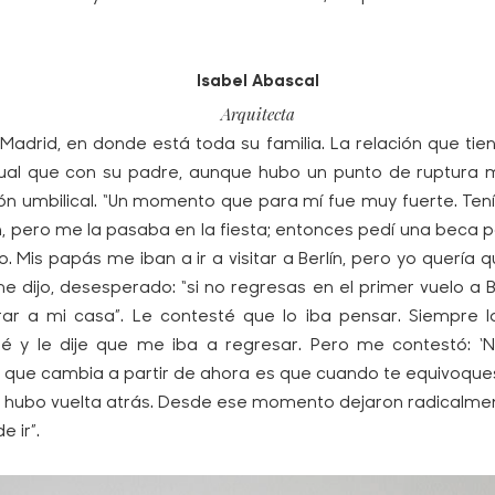
Isabel Abascal
Arquitecta
n Madrid, en donde está toda su familia. La relación que t
ual que con su padre, aunque hubo un punto de ruptura 
ón umbilical. “Un momento que para mí fue muy fuerte. Teni
́n, pero me la pasaba en la fiesta; entonces pedí una beca p
 Mis papás me iban a ir a visitar a Berlín, pero yo quería
me dijo, desesperado: “si no regresas en el primer vuelo a Be
ar a mi casa”. Le contesté que lo iba pensar. Siempre los
amé y le dije que me iba a regresar. Pero me contestó: 
nico que cambia a partir de ahora es que cuando te equivoque
o hubo vuelta atrás. Desde ese momento dejaron radicalme
e ir”.