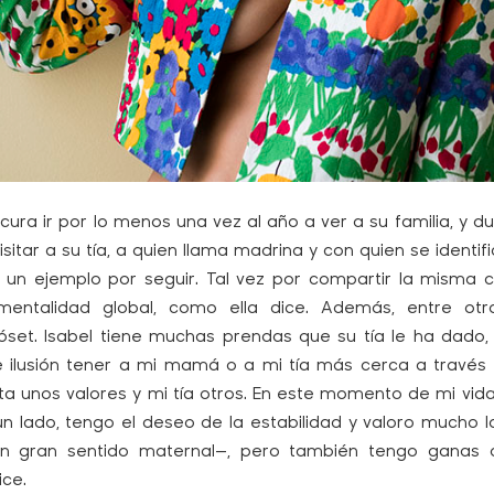
cura ir por lo menos una vez al año a ver a su familia, y
visitar a su tía, a quien llama madrina y con quien se identif
 un ejemplo por seguir. Tal vez por compartir la misma c
ntalidad global, como ella dice. Además, entre otra
óset. Isabel tiene muchas prendas que su tía le ha dado
e ilusión tener a mi mamá o a mi tía más cerca a travé
a unos valores y mi tía otros. En este momento de mi vid
un lado, tengo el deseo de la estabilidad y valoro mucho l
 un gran sentido maternal—, pero también tengo ganas
ice.