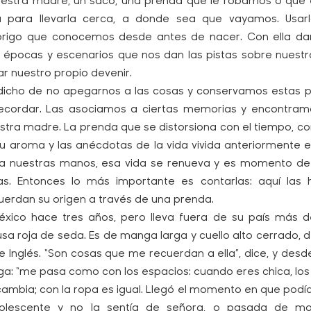
uestra madre, un saco, una prenda que le robamos o que el
a para llevarla cerca, a donde sea que vayamos. Usar
brigo que conocemos desde antes de nacer. Con ella da
 épocas y escenarios que nos dan las pistas sobre nuestra
nuestro propio devenir.
icho de no apegarnos a las cosas y conservamos estas p
 recordar. Las asociamos a ciertas memorias y encontra
stra madre. La prenda que se distorsiona con el tiempo, co
su aroma y las anécdotas de la vida vivida anteriormente 
a nuestras manos, esa vida se renueva y es momento de e
as. Entonces lo más importante es contarlas: aquí las 
erdan su origen a través de una prenda.
México hace tres años, pero lleva fuera de su país más
sa roja de seda. Es de manga larga y cuello alto cerrado, 
te Inglés. “Son cosas que me recuerdan a ella”, dice, y des
ga: “me pasa como con los espacios: cuando eres chica, los
ambia; con la ropa es igual. Llegó el momento en que podía
lescente y no la sentía de señora, o pasada de mo