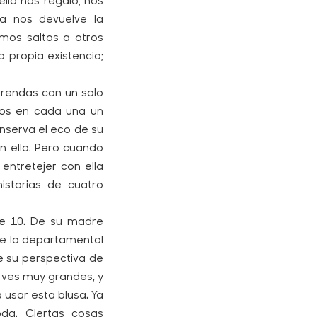
la nos regaló, nos
la nos devuelve la
mos saltos a otros
 propia existencia;
rendas con un solo
mos en cada una un
nserva el eco de su
en ella. Pero cuando
ntretejer con ella
historias de cuatro
 de 10. De su madre
de la departamental
de su perspectiva de
 ves muy grandes, y
 usar esta blusa. Ya
da. Ciertas cosas