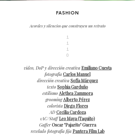
FASHION
Acordes y silencios que construyen un retrato
1
1
1
0
video, DoP y dirección creativa
Emiliano Cuesta
fotografía
Carlos Manuel
dirección creativa
Sofía Márquez
texto
Sophia Garduño
estilismo
Alethea Zammora
grooming
Alberto Pérez
colorista
Diego Flores
AD
Cecilia Cardoza
1AC/Staff
Leo Maya (Taquito)
Gaffer
Oscar "Pajarito" Guerra
revelado fotografía fija
Pantera Film Lab