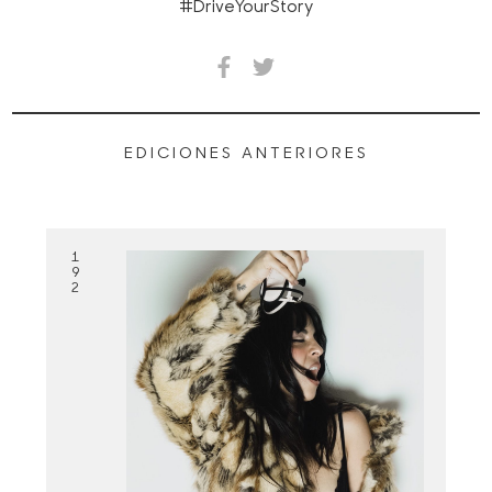
#DriveYourStory
EDICIONES ANTERIORES
1
9
2