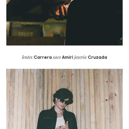
lentes
saco
joyería
Carrera
Amiri
Cruzada