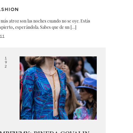
ASHION
 más atroz son las noches cuando no se oye. Estás
spierto, esperándola. Sabes que de un […]
11
1
9
2