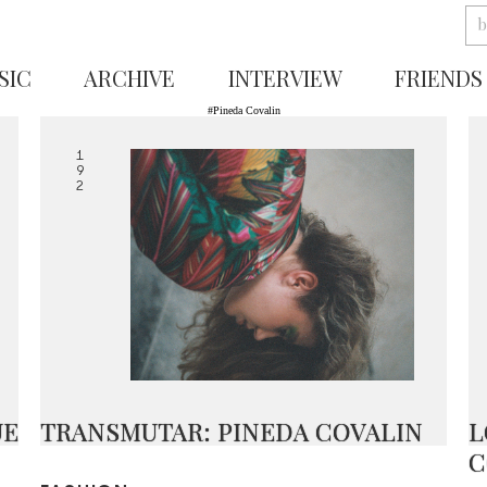
SIC
ARCHIVE
INTERVIEW
FRIENDS
#Pineda Covalin
1
9
2
UE
TRANSMUTAR: PINEDA COVALIN
L
C