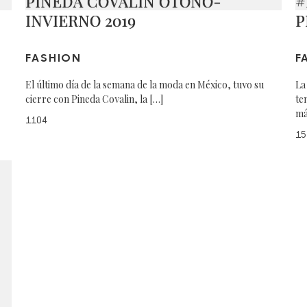
PINEDA COVALIN OTOÑO-
#
INVIERNO 2019
P
FASHION
F
El último día de la semana de la moda en México, tuvo su
La
cierre con Pineda Covalin, la […]
te
má
1104
15