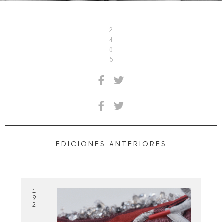
2
4
0
5
EDICIONES ANTERIORES
1
9
2