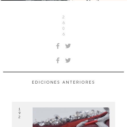
2
6
0
6
EDICIONES ANTERIORES
1
9
2