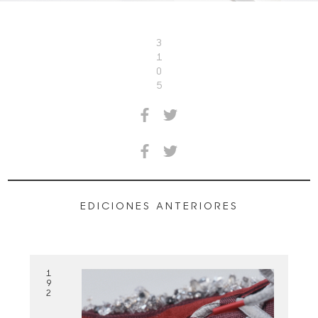
3
1
0
5
EDICIONES ANTERIORES
1
9
2