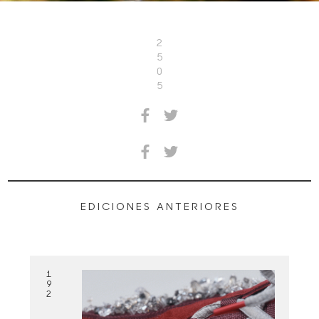
2
5
0
5
EDICIONES ANTERIORES
1
9
2