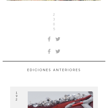
2
3
0
5
EDICIONES ANTERIORES
1
9
2