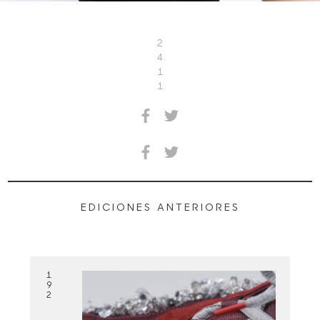
2
4
1
1
EDICIONES ANTERIORES
1
9
2