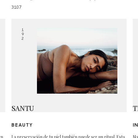
3107
1
9
2
SANTU
T
BEAUTY
I
en
La preservación de tu piel también puede ser un ritual. Esta
Na