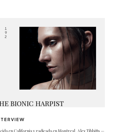
1
9
2
HE BIONIC HARPIST
NTERVIEW
cida en California y radicada en Montreal, Alex Tibbitts —