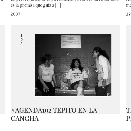
es la premisa que guía a […]
me
2007
19
1
9
2
#AGENDA192 TEPITO EN LA
T
CANCHA
P