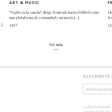
ART & MUSIC
F
“Tepito en la cancha” dirige la mirada hacia el fútbol como
Ll
una plataforma de comunidad y memoria […]
tr
…]
1407
12
Ver más
SUSCRÍBETE
14 años trabajando 
semestral editada 