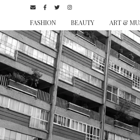
FASHION
BEAUTY
ART & MU