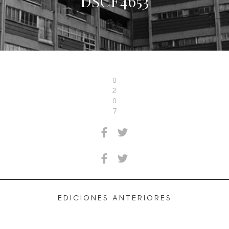
DSCF4653
0
2
0
7
EDICIONES ANTERIORES