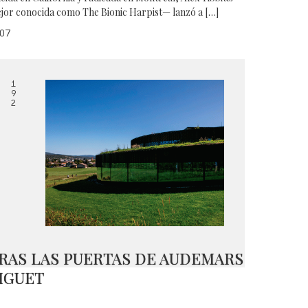
jor conocida como The Bionic Harpist— lanzó a […]
07
1
9
2
RAS LAS PUERTAS DE AUDEMARS
IGUET