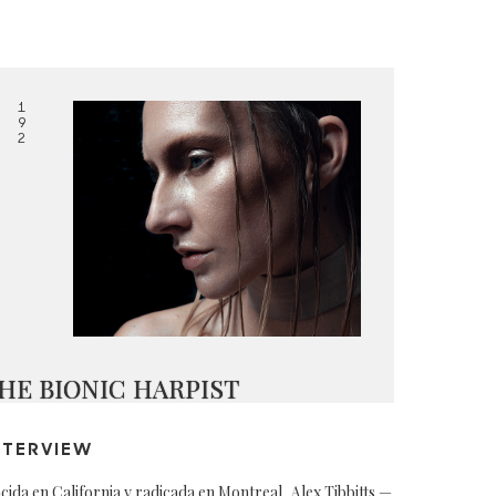
1
9
2
HE BIONIC HARPIST
NTERVIEW
cida en California y radicada en Montreal, Alex Tibbitts —