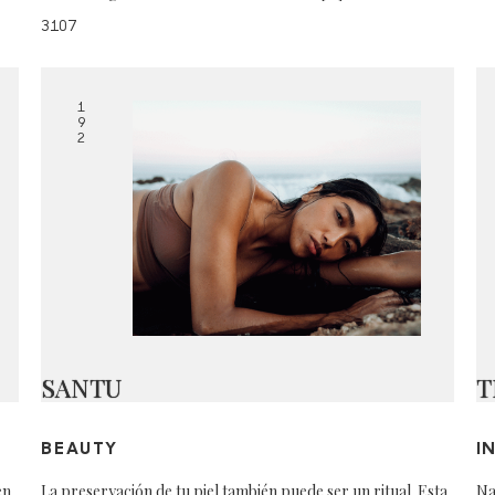
3107
1
9
2
SANTU
T
BEAUTY
I
en
La preservación de tu piel también puede ser un ritual. Esta
Na