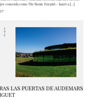
jor conocida como The Bionic Harpist— lanzó a […]
07
1
9
2
RAS LAS PUERTAS DE AUDEMARS
IGUET