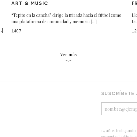
ART & MUSIC
F
“Tepito en la cancha” dirige la mirada hacia el fútbol como
Ll
una plataforma de comunidad y memoria […]
tr
…]
1407
12
Ver más
SUSCRÍBETE
14 años trabajando 
semestral editada 