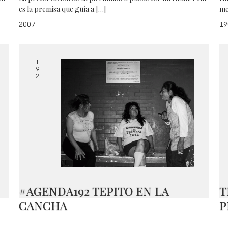
es la premisa que guía a […]
me
2007
19
1
9
2
#AGENDA192 TEPITO EN LA
T
CANCHA
P