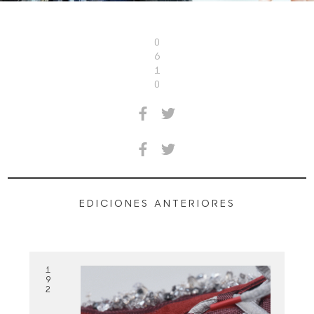
0
6
1
0
EDICIONES ANTERIORES
1
9
2