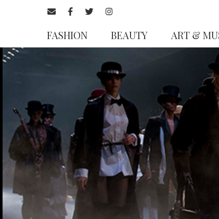
FASHION
BEAUTY
ART & MU