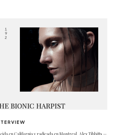
1
9
2
HE BIONIC HARPIST
NTERVIEW
cida en California y radicada en Montreal, Alex Tibbitts —