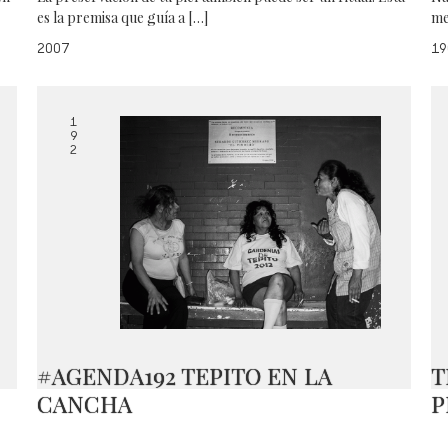
es la premisa que guía a […]
me
2007
19
1
9
2
#AGENDA192 TEPITO EN LA
T
CANCHA
P