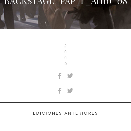
BACKSTAGE_PAP_F_AH10_08
2
0
0
6
EDICIONES ANTERIORES