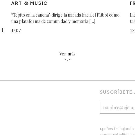
ART & MUSIC
F
“Tepito en la cancha” dirige la mirada hacia el fútbol como
Ll
una plataforma de comunidad y memoria […]
tr
…]
1407
12
Ver más
SUSCRÍBETE
14 años trabajando 
semestral editada 