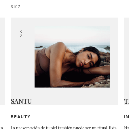
3107
1
9
2
SANTU
T
BEAUTY
I
en
La preservación de tu piel también puede ser un ritual. Esta
Na