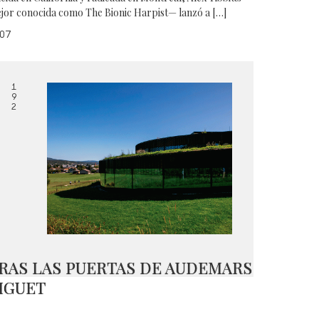
jor conocida como The Bionic Harpist— lanzó a […]
07
1
9
2
RAS LAS PUERTAS DE AUDEMARS
IGUET