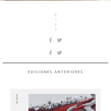
0
7
0
7
EDICIONES ANTERIORES
1
9
2