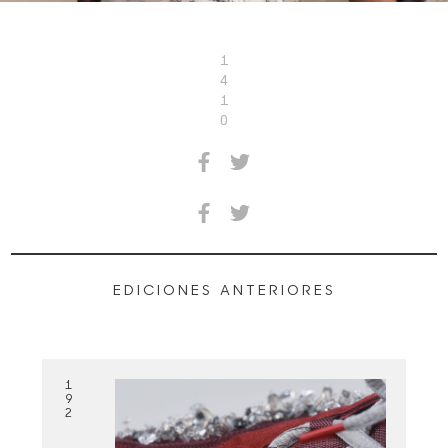
1
4
1
0
EDICIONES ANTERIORES
1
9
2