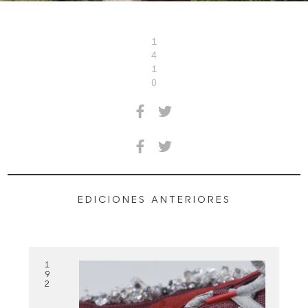
1
4
1
0
EDICIONES ANTERIORES
1
9
2