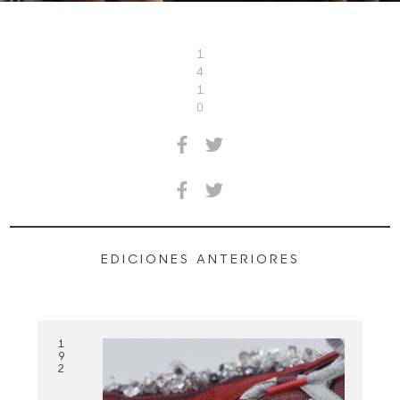
1
4
1
0
EDICIONES ANTERIORES
1
9
2