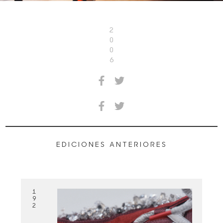
2
0
0
6
EDICIONES ANTERIORES
1
9
2