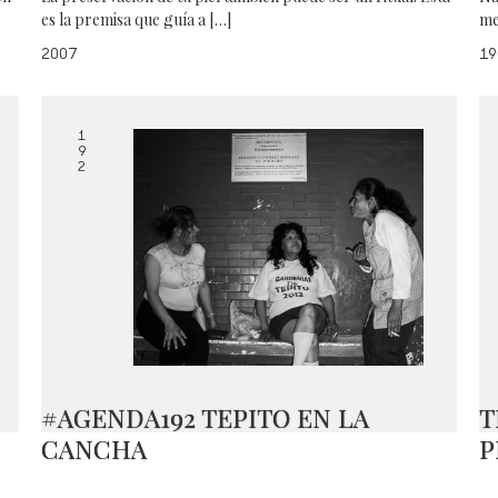
es la premisa que guía a […]
me
2007
19
1
9
2
#AGENDA192 TEPITO EN LA
T
CANCHA
P