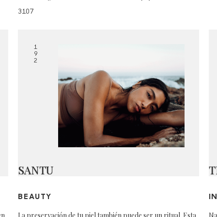
3107
1
9
2
SANTU
T
BEAUTY
I
en
La preservación de tu piel también puede ser un ritual. Esta
Na