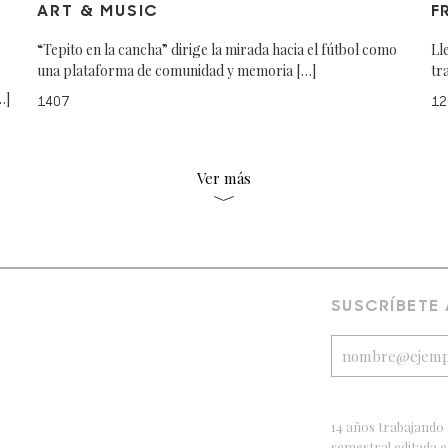
ART & MUSIC
F
“Tepito en la cancha” dirige la mirada hacia el fútbol como
Ll
una plataforma de comunidad y memoria […]
tr
…]
1407
12
Ver más
SUSCRÍBETE
14 años trabajando 
semestral editada 