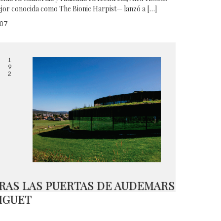
jor conocida como The Bionic Harpist— lanzó a […]
07
1
9
2
RAS LAS PUERTAS DE AUDEMARS
IGUET