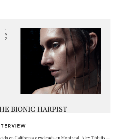
1
9
2
HE BIONIC HARPIST
NTERVIEW
cida en California y radicada en Montreal, Alex Tibbitts —