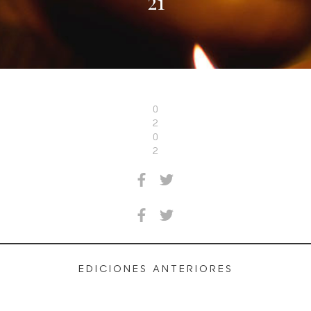
21
0
2
0
2
EDICIONES ANTERIORES