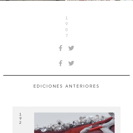
1
9
0
7
EDICIONES ANTERIORES
1
9
2