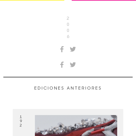
2
0
0
6
EDICIONES ANTERIORES
1
9
2