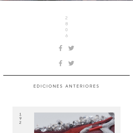
2
8
0
6
EDICIONES ANTERIORES
1
9
2