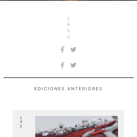
2
8
0
6
EDICIONES ANTERIORES
1
9
2