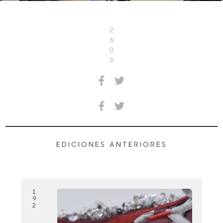
2
6
0
6
EDICIONES ANTERIORES
1
9
2