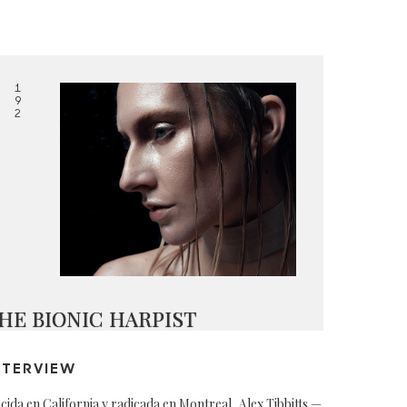
1
9
2
HE BIONIC HARPIST
NTERVIEW
cida en California y radicada en Montreal, Alex Tibbitts —