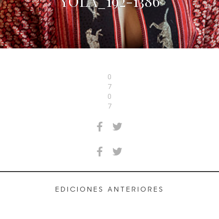
YOLA_192-1386
0
7
0
7
EDICIONES ANTERIORES