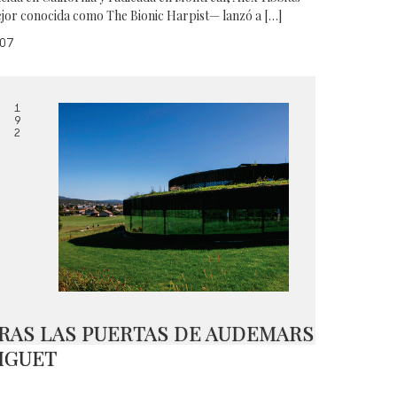
jor conocida como The Bionic Harpist— lanzó a […]
07
1
9
2
RAS LAS PUERTAS DE AUDEMARS
IGUET