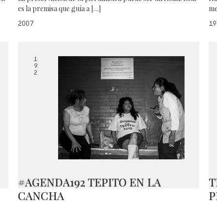
es la premisa que guía a […]
me
2007
19
1
9
2
#AGENDA192 TEPITO EN LA
T
CANCHA
P