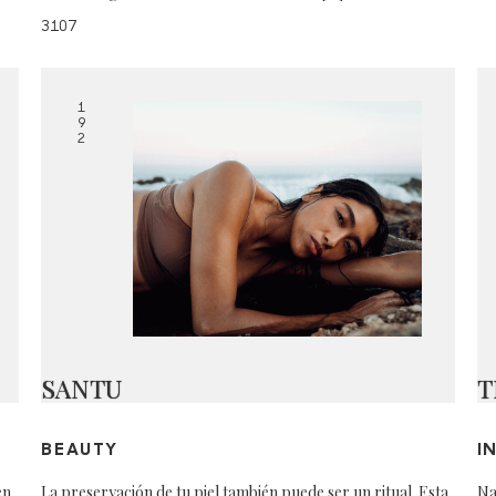
3107
1
9
2
SANTU
T
BEAUTY
I
en
La preservación de tu piel también puede ser un ritual. Esta
Na