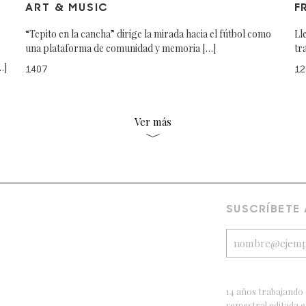
ART & MUSIC
F
“Tepito en la cancha” dirige la mirada hacia el fútbol como
Ll
una plataforma de comunidad y memoria […]
tr
…]
1407
12
Ver más
SUSCRÍBETE
14 años trabajando 
semestral editada 