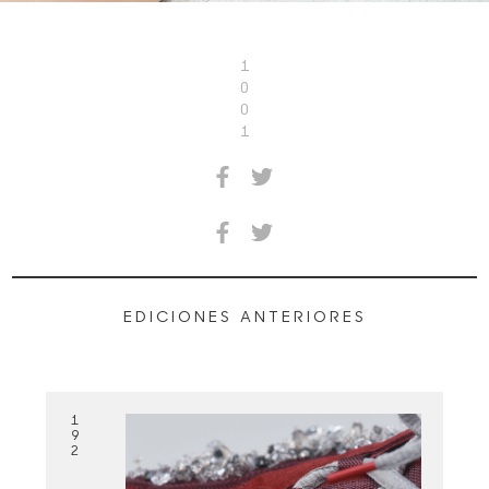
1
0
0
1
EDICIONES ANTERIORES
1
9
2