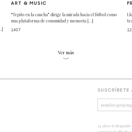
ART & MUSIC
F
“Tepito en la cancha” dirige la mirada hacia el fútbol como
Ll
una plataforma de comunidad y memoria […]
tr
…]
1407
12
Ver más
SUSCRÍBETE
14 años trabajando 
semestral editada 