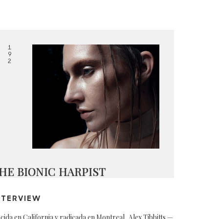
1
9
2
HE BIONIC HARPIST
NTERVIEW
cida en California y radicada en Montreal, Alex Tibbitts —