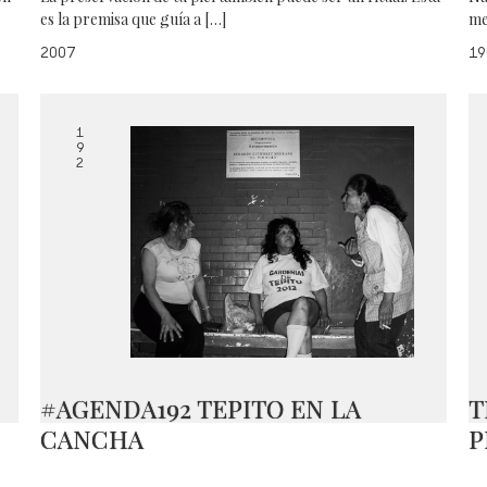
es la premisa que guía a […]
me
2007
19
1
9
2
#AGENDA192 TEPITO EN LA
T
CANCHA
P