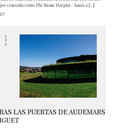
jor conocida como The Bionic Harpist— lanzó a […]
07
1
9
2
RAS LAS PUERTAS DE AUDEMARS
IGUET