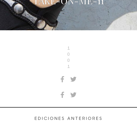
TAKE-ON-ME-11
1
0
0
1
EDICIONES ANTERIORES