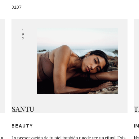
3107
1
9
2
SANTU
T
BEAUTY
I
en
La preservación de tu piel también puede ser un ritual. Esta
Na