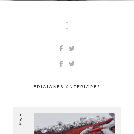
1
0
0
1
EDICIONES ANTERIORES
1
9
2