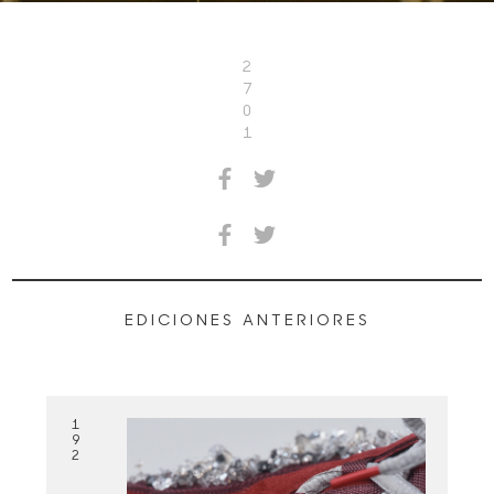
2
7
0
1
EDICIONES ANTERIORES
1
9
2