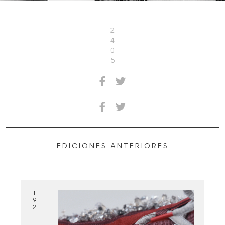
2
4
0
5
EDICIONES ANTERIORES
1
9
2